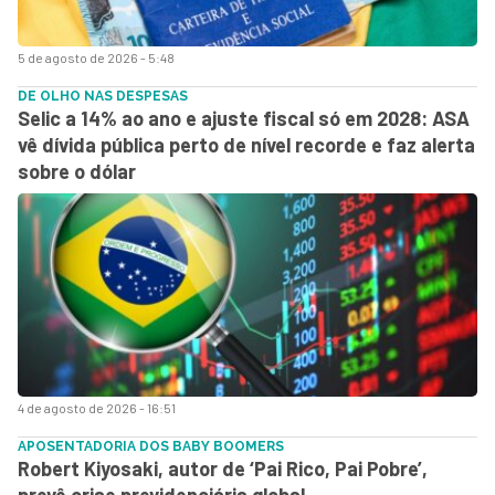
5 de agosto de 2026 - 5:48
DE OLHO NAS DESPESAS
Selic a 14% ao ano e ajuste fiscal só em 2028: ASA
vê dívida pública perto de nível recorde e faz alerta
sobre o dólar
4 de agosto de 2026 - 16:51
APOSENTADORIA DOS BABY BOOMERS
Robert Kiyosaki, autor de ‘Pai Rico, Pai Pobre’,
prevê crise previdenciária global