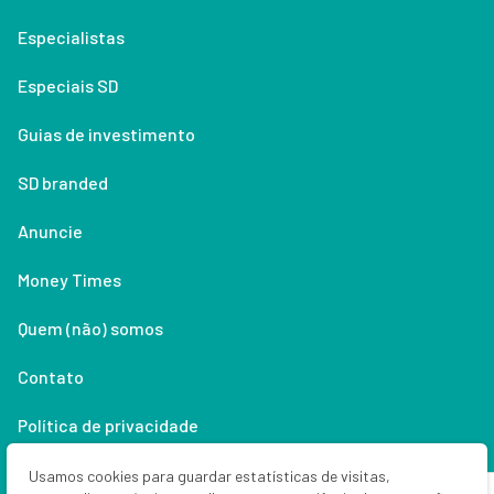
Especialistas
Especiais SD
Guias de investimento
SD branded
Anuncie
Money Times
Quem (não) somos
Contato
Política de privacidade
Lifestyle
Usamos cookies para guardar estatísticas de visitas,