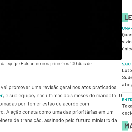
LE
UMA 
Quas
vizi
únic
 da equipe Bolsonaro nos primeiros 100 dias de
SAIU
Loto
Sude
atin
vai promover uma revisão geral nos atos praticados
er
, e sua equipe, nos últimos dois meses do mandato. O
ENTR
s tomadas por Temer estão de acordo com
Taxa
o. A ação consta como uma das prioritárias em um
deci
nete de transição, assinado pelo futuro ministro da
MA