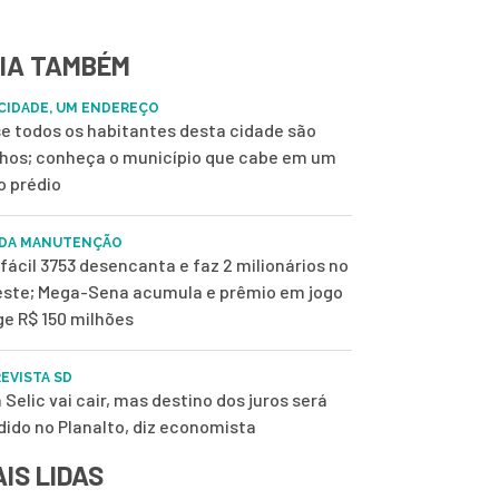
IA TAMBÉM
CIDADE, UM ENDEREÇO
e todos os habitantes desta cidade são
nhos; conheça o município que cabe em um
o prédio
 DA MANUTENÇÃO
fácil 3753 desencanta e faz 2 milionários no
ste; Mega-Sena acumula e prêmio em jogo
ge R$ 150 milhões
EVISTA SD
 Selic vai cair, mas destino dos juros será
dido no Planalto, diz economista
IS LIDAS