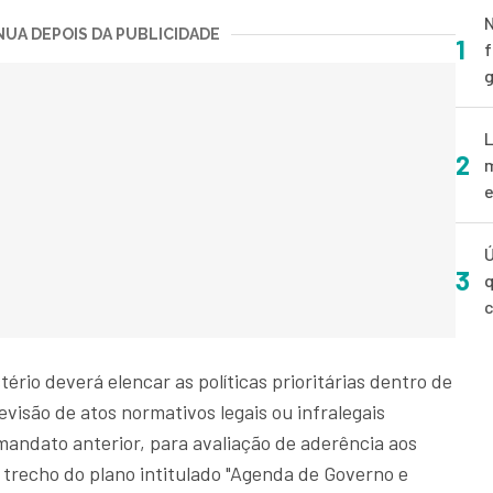
N
UA DEPOIS DA PUBLICIDADE
1
f
g
L
2
m
e
Ú
3
q
tério deverá elencar as políticas prioritárias dentro de
evisão de atos normativos legais ou infralegais
mandato anterior, para avaliação de aderência aos
 trecho do plano intitulado "Agenda de Governo e