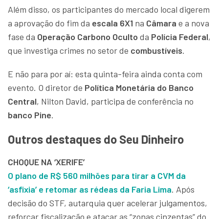
Além disso, os participantes do mercado local digerem
a aprovação do fim da
escala 6X1
na
Câmara
e a nova
fase da
Operação Carbono Oculto
da
Polícia Federal
,
que investiga crimes no setor de
combustíveis
.
E não para por aí: esta quinta-feira ainda conta com
evento. O diretor de
Política Monetária do Banco
Central
, Nilton David, participa de conferência no
banco Pine
.
Outros destaques do Seu Dinheiro
CHOQUE NA ‘XERIFE’
O plano de R$ 560 milhões para tirar a CVM da
‘asfixia’ e retomar as rédeas da Faria Lima
. Após
decisão do STF, autarquia quer acelerar julgamentos,
reforçar fiscalização e atacar as “zonas cinzentas” do