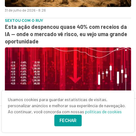
31 de julho de 2026 - 8:26
SEXTOU COM O RUY
Esta ação despencou quase 40% com receios da
IA — onde o mercado vê risco, eu vejo uma grande
oportunidade
Usamos cookies para guardar estatísticas de visitas,
personalizar anúncios e melhorar sua experiência de navegação.
31 de julho de 2026 - 6:11
Ao continuar, você concorda com nossas
políticas de cookies
O MELHOR DO SEU DINHEIRO
FECHAR
O problema oculto da Vale (VALE3) e a mensagem
de um FII ao mercado: o que você precisa saber