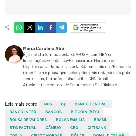
Maria Carolina Abe
É jornalista formada pela ECA-USP, com MBA em
Informações Econômico-Financeiras e Mercado de
Capitais para Jornalistas pela B3. Tem mais de 25 anos de
experiência e passagem pelas principais redações do país
- entre elas, Estadão, Folha, UOL e CNN Brasil.
Atualmente, é editora de Empresas no Seu Dinheiro.
Leia mais sobre:
AXIA
B3
BANCO CENTRAL
BANCO INTER
BANCOS
BITCOIN (BTC)
BOLSA DE VALORES
BOLSA FAMÍLIA
BRASIL
BTG PACTUAL
CÂMBIO
CEO
CITIBANK
COP30
CRIPTOMOEDAS
DÓLAR
DONALD TRUMP