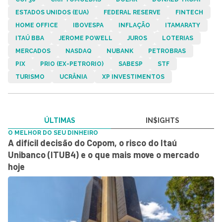
ESTADOS UNIDOS (EUA)
FEDERAL RESERVE
FINTECH
HOME OFFICE
IBOVESPA
INFLAÇÃO
ITAMARATY
ITAÚ BBA
JEROME POWELL
JUROS
LOTERIAS
MERCADOS
NASDAQ
NUBANK
PETROBRAS
PIX
PRIO (EX-PETRORIO)
SABESP
STF
TURISMO
UCRÂNIA
XP INVESTIMENTOS
ÚLTIMAS
IN$IGHTS
O MELHOR DO SEU DINHEIRO
A difícil decisão do Copom, o risco do Itaú
Unibanco (ITUB4) e o que mais move o mercado
hoje