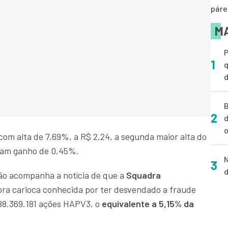
páre
MA
P
1
q
d
B
2
d
o
om alta de 7,69%, a R$ 2,24, a segunda maior alta do
ulam ganho de 0,45%.
N
3
d
ão acompanha a notícia de que a
Squadra
ra carioca conhecida por ter desvendado a fraude
388.369.181 ações HAPV3, o
equivalente a 5,15% da