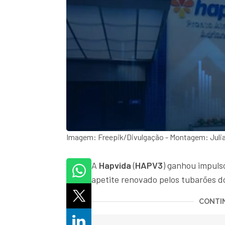
Imagem: Freepik/Divulgação - Montagem: Julia
A
Hapvida
(
HAPV3
) ganhou impulso
apetite renovado pelos tubarões d
CONTIN