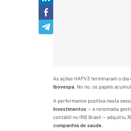
As ações HAPV3 terminaram o dia c
Ibovespa
. No no, os papéis acum
A performance positiva nesta sess
Investimentos
— a renomada gesto
contábil no IRB Brasil — adquiriu 
companhia de saúde
.