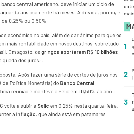
, banco central americano, deve iniciar um ciclo de
entr
o aguarda ansiosamente há meses. A dúvida, porém, é
mai
: de 0,25% ou 0,50%.
MA
ade econômica no país, além de dar ânimo para que os
Ú
em mais rentabilidade em novos destinos, sobretudo
1
q
sil. Em agosto, os
gringos aportaram
R$ 10 bilhões
e queda dos juros…
P
2
 oposta. Após fazer uma série de cortes de juros nos
H
ê de Política Monetária) do
Banco Central
ltima reunião e manteve a Selic em 10,50% ao ano.
T
3
t
C volte a subir a
Selic
em 0,25% nesta quarta-feira,
onter a
inflação
, que ainda está em patamares