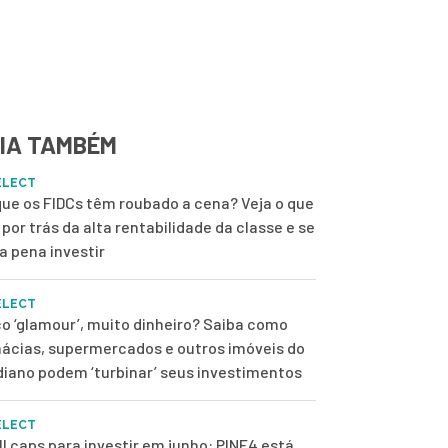
IA TAMBÉM
ELECT
que os FIDCs têm roubado a cena? Veja o que
 por trás da alta rentabilidade da classe e se
 a pena investir
ELECT
o ‘glamour’, muito dinheiro? Saiba como
ácias, supermercados e outros imóveis do
diano podem ‘turbinar’ seus investimentos
ELECT
l caps para investir em junho: PINE4 está