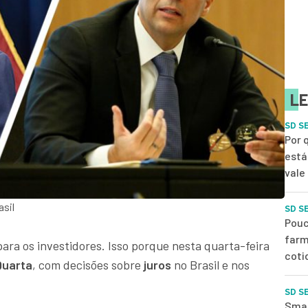
LE
SD S
Por 
está
vale
asil
SD S
Pouc
farm
ara os investidores. Isso porque nesta quarta-feira
coti
Quarta
, com decisões sobre
juros
no Brasil e nos
SD S
Smal