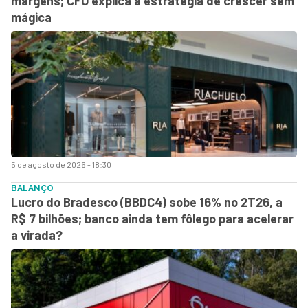
margens; CFO explica a estratégia de crescer sem
mágica
5 de agosto de 2026 - 18:30
BALANÇO
Lucro do Bradesco (BBDC4) sobe 16% no 2T26, a
R$ 7 bilhões; banco ainda tem fôlego para acelerar
a virada?