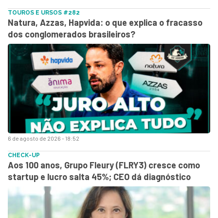
TOUROS E URSOS #282
Natura, Azzas, Hapvida: o que explica o fracasso
dos conglomerados brasileiros?
6 de agosto de 2026 - 18:52
CHECK-UP
Aos 100 anos, Grupo Fleury (FLRY3) cresce como
startup e lucro salta 45%; CEO dá diagnóstico