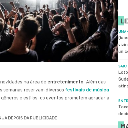
LE
UMA 
Quas
vizi
únic
SAIU
Loto
Sude
 novidades na área de
entretenimento
. Além das
atin
as semanas reservam diversos
festivais de música
e gêneros e estilos, os eventos prometem agradar a
ENTR
Taxa
deci
UA DEPOIS DA PUBLICIDADE
MA