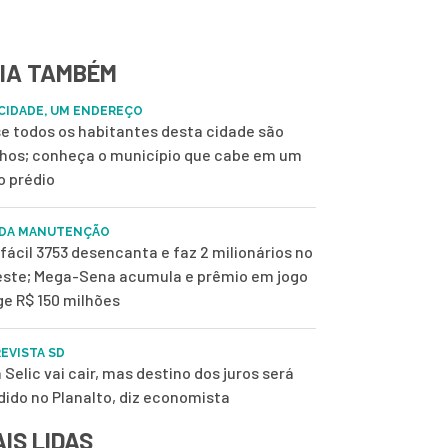
IA TAMBÉM
CIDADE, UM ENDEREÇO
e todos os habitantes desta cidade são
nhos; conheça o município que cabe em um
o prédio
 DA MANUTENÇÃO
fácil 3753 desencanta e faz 2 milionários no
ste; Mega-Sena acumula e prêmio em jogo
ge R$ 150 milhões
EVISTA SD
 Selic vai cair, mas destino dos juros será
dido no Planalto, diz economista
IS LIDAS