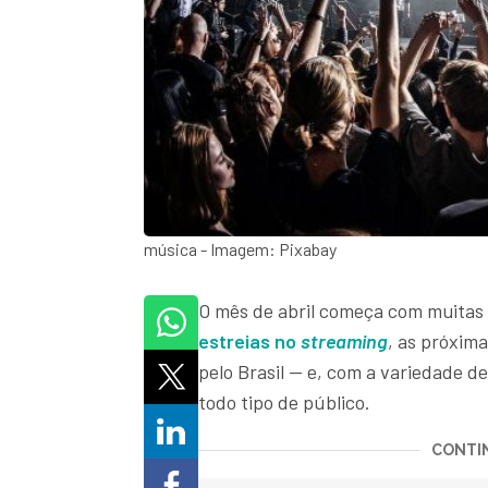
música - Imagem: Pixabay
O mês de abril começa com muitas
estreias no
streaming
, as próxim
pelo Brasil — e, com a variedade d
todo tipo de público.
CONTIN