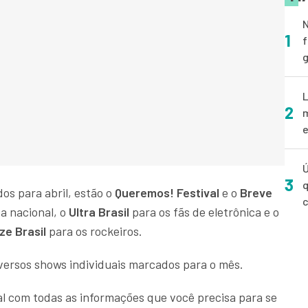
N
1
f
g
L
2
m
e
Ú
3
q
os para abril, estão o
Queremos! Festival
e o
Breve
a nacional, o
Ultra Brasil
para os fãs de eletrônica e o
e Brasil
para os rockeiros.
iversos shows individuais marcados para o mês.
 com todas as informações que você precisa para se