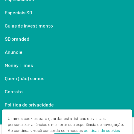
Especiais SD
Guias de investimento
SD branded
Anuncie
Money Times
Quem (não) somos
Contato
Política de privacidade
Lifestyle
Usamos cookies para guardar estatísticas de visitas,
personalizar anúncios e melhorar sua experiência de navegação.
Ao continuar, você concorda com nossas
políticas de cookies