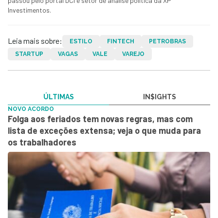
passou pelo portal DCI e setor de análise política da XP
Investimentos.
Leia mais sobre:
ESTILO
FINTECH
PETROBRAS
STARTUP
VAGAS
VALE
VAREJO
ÚLTIMAS
IN$IGHTS
NOVO ACORDO
Folga aos feriados tem novas regras, mas com
lista de exceções extensa; veja o que muda para
os trabalhadores