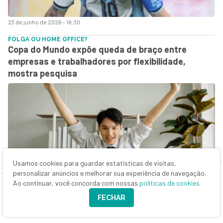
23 de junho de 2026 - 18:30
FOLGA OU HOME OFFICE?
Copa do Mundo expõe queda de braço entre
empresas e trabalhadores por flexibilidade,
mostra pesquisa
Usamos cookies para guardar estatísticas de visitas,
personalizar anúncios e melhorar sua experiência de navegação.
19 de junho de 2026 - 18:54
Ao continuar, você concorda com nossas
políticas de cookies
LIDERANÇA EM HOSPITAIS
FECHAR
O que vale mais que conhecimento técnico para
liderar na saúde, segundo diretor do Grupo Fleury