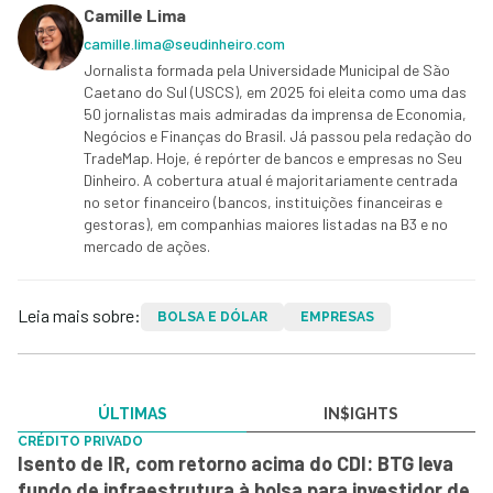
Camille Lima
camille.lima@seudinheiro.com
Jornalista formada pela Universidade Municipal de São
Caetano do Sul (USCS), em 2025 foi eleita como uma das
50 jornalistas mais admiradas da imprensa de Economia,
Negócios e Finanças do Brasil. Já passou pela redação do
TradeMap. Hoje, é repórter de bancos e empresas no Seu
Dinheiro. A cobertura atual é majoritariamente centrada
no setor financeiro (bancos, instituições financeiras e
gestoras), em companhias maiores listadas na B3 e no
mercado de ações.
Leia mais sobre:
BOLSA E DÓLAR
EMPRESAS
ÚLTIMAS
IN$IGHTS
CRÉDITO PRIVADO
Isento de IR, com retorno acima do CDI: BTG leva
fundo de infraestrutura à bolsa para investidor de