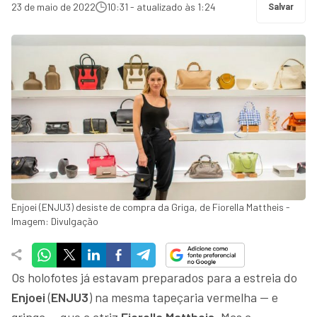
23 de maio de 2022
10:31 - atualizado às 1:24
Salvar
Enjoei (ENJU3) desiste de compra da Griga, de Fiorella Mattheis -
Imagem: Divulgação
Os holofotes já estavam preparados para a estreia do
Enjoei
(
ENJU3
) na mesma tapeçaria vermelha — e
gringa — que a atriz
Fiorella Mattheis
. Mas a