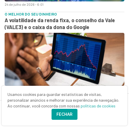
24 de julho de 2026 - 6:01
O MELHOR DO SEU DINHEIRO
A volatilidade da renda fixa, o conselho da Vale
(VALE3) e o caixa da dona do Google
23 de julho de 2026 - 8:17
Usamos cookies para guardar estatísticas de visitas,
EXILE ON WALL STREET
personalizar anúncios e melhorar sua experiência de navegação.
Rodolfo Amstalden: E nessa loucura de dizer que
Ao continuar, você concorda com nossas
políticas de cookies
não te quero
FECHAR