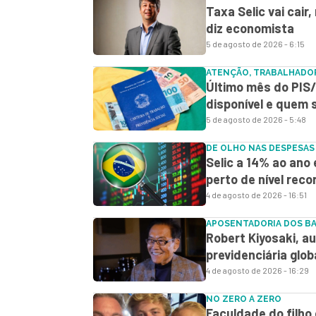
Taxa Selic vai cair
diz economista
5 de agosto de 2026 - 6:15
ATENÇÃO, TRABALHADO
Último mês do PIS/
disponível e quem
5 de agosto de 2026 - 5:48
DE OLHO NAS DESPESAS
Selic a 14% ao ano 
perto de nível reco
4 de agosto de 2026 - 16:51
APOSENTADORIA DOS B
Robert Kiyosaki, aut
previdenciária glob
4 de agosto de 2026 - 16:29
NO ZERO A ZERO
Faculdade do filho