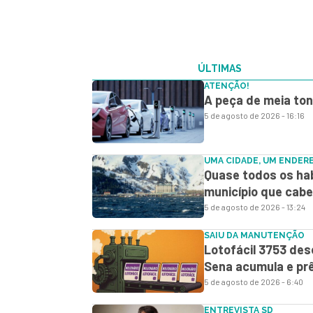
ÚLTIMAS
ATENÇÃO!
A peça de meia ton
5 de agosto de 2026 - 16:16
UMA CIDADE, UM ENDER
Quase todos os hab
município que cabe
5 de agosto de 2026 - 13:24
SAIU DA MANUTENÇÃO
Lotofácil 3753 des
Sena acumula e prê
5 de agosto de 2026 - 6:40
ENTREVISTA SD