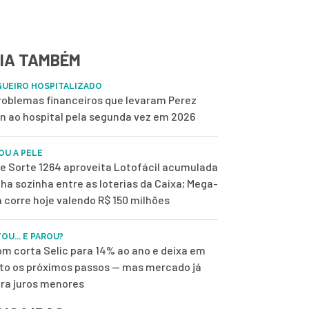
IA TAMBÉM
UEIRO HOSPITALIZADO
roblemas financeiros que levaram Perez
on ao hospital pela segunda vez em 2026
OU A PELE
de Sorte 1264 aproveita Lotofácil acumulada
ilha sozinha entre as loterias da Caixa; Mega-
 corre hoje valendo R$ 150 milhões
OU... E PAROU?
m corta Selic para 14% ao ano e deixa em
to os próximos passos — mas mercado já
ra juros menores