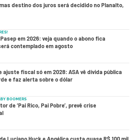
, mas destino dos juros será decidido no Planalto,
RES!
Pasep em 2026: veja quando o abono fica
 será contemplado em agosto
e ajuste fiscal só em 2028: ASA vê dívida pública
rde e faz alerta sobre o dólar
ABY BOOMERS
or de ‘Pai Rico, Pai Pobre’, prevê crise
al
 de Luciano Huck e Angélica custa quase R$ 100 mil