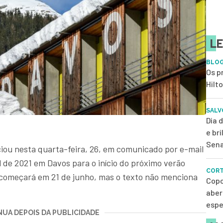
LE
BLOG
Os p
Hilt
SALV
Dia 
e br
Sena
ou nesta quarta-feira, 26, em comunicado por e-mail
de 2021 em Davos para o início do próximo verão
CORT
e começará em 21 de junho, mas o texto não menciona
Copo
aber
espe
UA DEPOIS DA PUBLICIDADE