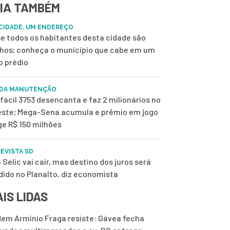
IA TAMBÉM
CIDADE, UM ENDEREÇO
e todos os habitantes desta cidade são
nhos; conheça o município que cabe em um
o prédio
 DA MANUTENÇÃO
fácil 3753 desencanta e faz 2 milionários no
ste; Mega-Sena acumula e prêmio em jogo
ge R$ 150 milhões
EVISTA SD
 Selic vai cair, mas destino dos juros será
dido no Planalto, diz economista
IS LIDAS
em Armínio Fraga resiste: Gávea fecha