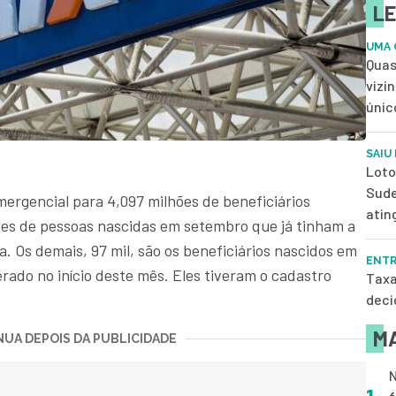
LE
UMA 
Quas
vizi
únic
SAIU
Loto
Sude
 emergencial para 4,097 milhões de beneficiários
atin
es de pessoas nascidas em setembro que já tinham a
 Os demais, 97 mil, são os beneficiários nascidos em
ENTR
rado no início deste mês. Eles tiveram o cadastro
Taxa
deci
MA
UA DEPOIS DA PUBLICIDADE
N