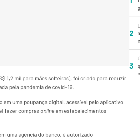
1
f
g
L
2
m
e
Ú
3
q
$ 1,2 mil para mães solteiras), foi criado para reduzir
sada pela pandemia de covid-19.
io em uma poupança digital, acessível pelo aplicativo
vel fazer compras
online
em estabelecimentos
 em uma agência do banco, é autorizado