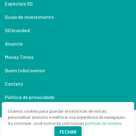
Especiais SD
Guias de investimento
SD branded
Anuncie
Money Times
Quem (não) somos
Contato
Política de privacidade
Lifestyle
Usamos cookies para guardar estatísticas de visitas,
personalizar anúncios e melhorar sua experiência de navegação.
Ao continuar, você concorda com nossas
políticas de cookies
Copyright © 2026 Seu Dinheiro. Todos os direitos reservados.
FECHAR