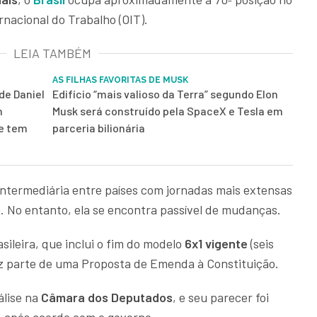
rnacional do Trabalho (OIT).
LEIA TAMBÉM
AS FILHAS FAVORITAS DE MUSK
de Daniel
Edifício “mais valioso da Terra” segundo Elon
m
Musk será construído pela SpaceX e Tesla em
 e tem
parceria bilionária
intermediária entre países com jornadas mais extensas
. No entanto, ela se encontra passível de mudanças.
sileira, que inclui o fim do modelo
6x1 vigente
(seis
faz parte de uma Proposta de Emenda à Constituição.
álise na
Câmara dos Deputados
, e seu parecer foi