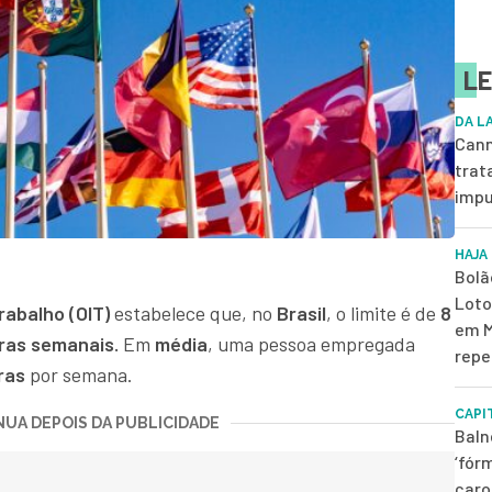
LE
DA L
Cann
trat
impu
HAJA
Bolã
Loto
rabalho (OIT)
estabelece que, no
Brasil
, o limite é de
8
em M
ras semanais.
Em
média
, uma pessoa empregada
repe
ras
por semana.
CAPI
UA DEPOIS DA PUBLICIDADE
Baln
‘fór
caro