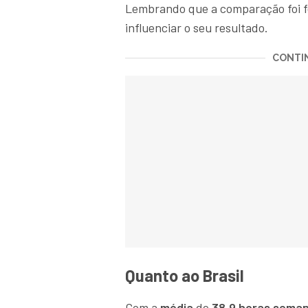
Lembrando que a comparação foi f
influenciar o seu resultado.
CONTIN
Quanto ao Brasil
Com a
média
de
38,9 horas seman