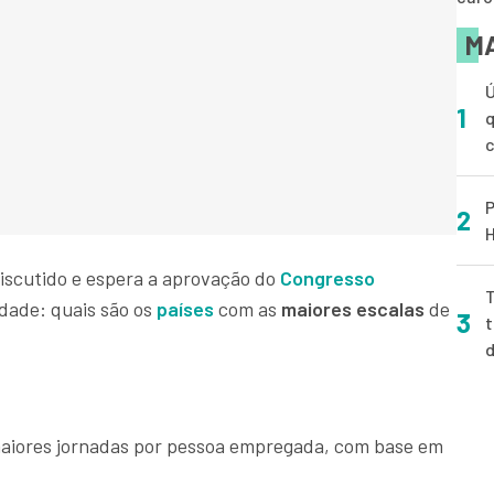
MA
Ú
1
q
P
2
H
iscutido e espera a aprovação do
Congresso
T
idade: quais são os
países
com as
maiores escalas
de
3
t
s maiores jornadas por pessoa empregada, com base em