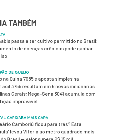
IA TAMBÉM
ATA
abis passa a ter cultivo permitido no Brasil;
amento de doenças crônicas pode ganhar
lso
 PÃO DE QUEIJO
o na Quina 7085 e aposta simples na
fácil 3755 resultam em 6 novos milionários
inas Gerais; Mega-Sena 3041 acumula com
tição improvável
TAL CAPIXABA MAIS CARA
eário Camboriú ficou para trás? Esta
mula’ levou Vitória ao metro quadrado mais
 do Brasil — valor supera R$ 15 mil