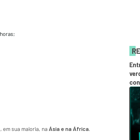
horas;
RE
Ent
ver
con
s, em sua maioria, na
Ásia e na África
.