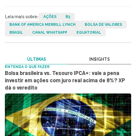
Leia mais sobre:
AÇÕES
B3
BANK OF AMERICA MERRILL LYNCH
BOLSA DE VALORES
BRASIL
CANAL WHATSAPP
EQUATORIAL
ÚLTIMAS
IN$IGHTS
ENTENDA O QUE FAZER
Bolsa brasileira vs. Tesouro IPCA+: vale a pena
investir em ações com juro real acima de 8%? XP
dá o veredito