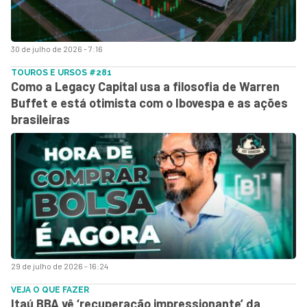
30 de julho de 2026 - 7:16
TOUROS E URSOS #281
Como a Legacy Capital usa a filosofia de Warren
Buffet e está otimista com o Ibovespa e as ações
brasileiras
29 de julho de 2026 - 16:24
VEJA O QUE FAZER
Itaú BBA vê ‘recuperação impressionante’ da