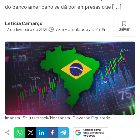
do banco americano se dá por empresas que […]
Leticia Camargo
12 de fevereiro de 2025
17:45 - atualizado às 14:04
Salvar
Imagem: Shutterstock/Montagem: Giovanna Figueredo