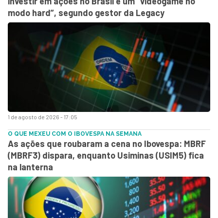
investir em ações no Brasil é um “videogame no
modo hard”, segundo gestor da Legacy
1 de agosto de 2026 - 17:05
O QUE MEXEU COM O IBOVESPA NA SEMANA
As ações que roubaram a cena no Ibovespa: MBRF
(MBRF3) dispara, enquanto Usiminas (USIM5) fica
na lanterna