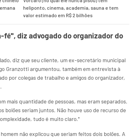
 chinelo
Vorcaro (no qual ele nunca pisou) tem
 semana
heliponto, cinema, academia, sauna e tem
valor estimado em R$ 2 bilhões
-fé", diz advogado do organizador do
ado, diz que seu cliente, um ex-secretário municipal
ago Granzotti argumentou, também em entrevista à
ado por colegas de trabalho e amigos do organizador,
.
com mais quantidade de pessoas, mas eram separados.
 bolões seriam juntos. Não houve uso de recurso de
omplexidade, tudo é muito claro."
homem não explicou que seriam feitos dois bolões. A