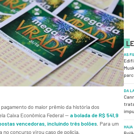
LE
AS F
Edif
Musk
parc
DA L
Cann
trat
 pagamento do maior prêmio da história dos
impu
pela Caixa Econômica Federal —
a bolada de R$ 541,9
apostas vencedoras, incluindo três bolões
. Para um
HAJA
a no concurso virou caso de polícia.
Bolã