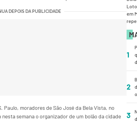
Loto
UA DEPOIS DA PUBLICIDADE
em M
repe
MA
P
1
q
d
B
2
d
o
. Paulo, moradores de São José da Bela Vista, no
N
3
m nesta semana o organizador de um bolão da cidade
d