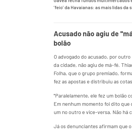
Gávea fecha fundos multimercados e
‘feio’ da Havaianas: as mais lidas da
Acusado não agiu de "má
bolão
O advogado do acusado, por outro l
da cidade, não agiu de má-fé. Thi
Folha, que o grupo premiado, form
fez as apostas e distribuiu as cotas
"Paralelamente, ele fez um bolão 
Em nenhum momento foi dito que os
um no outro e vice-versa. Não há c
Já os denunciantes afirmam que o 