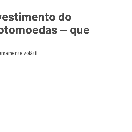
nvestimento do
riptomoedas — que
emamente volátil