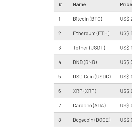
#
Name
Pric
1
Bitcoin (BTC)
US$ 
2
Ethereum (ETH)
US$ 1
3
Tether (USDT)
US$ 
4
BNB (BNB)
US$ 
5
USD Coin (USDC)
US$ 
6
XRP (XRP)
US$ 
7
Cardano (ADA)
US$ 
8
Dogecoin (DOGE)
US$ 