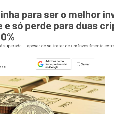
inha para ser o melhor i
e e só perde para duas c
100%
rá superado — apesar de se tratar de um investimento extr
Salvar
 às 9:50