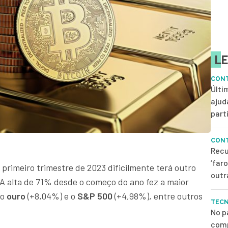
LE
CONT
Últi
ajud
parti
CONT
Recu
‘far
primeiro trimestre de 2023 dificilmente terá outro
outr
A alta de 71% desde o começo do ano fez a maior
 o
ouro
(+8,04%) e o
S&P 500
(+4,98%), entre outros
TEC
No p
comp