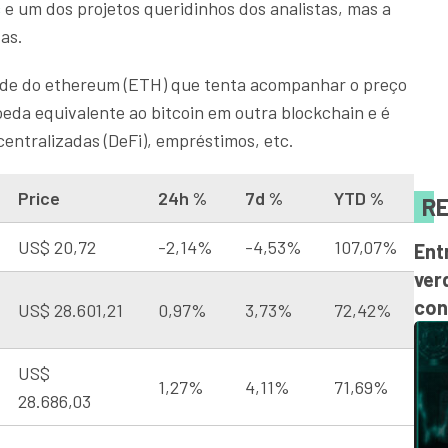
s
e um dos projetos queridinhos dos analistas, mas a
das.
ede do ethereum (ETH) que tenta acompanhar o preço
da equivalente ao bitcoin em outra blockchain e é
entralizadas (DeFi), empréstimos, etc.
Price
24h %
7d %
YTD %
RE
US$ 20,72
-2,14%
-4,53%
107,07%
Ent
ver
con
US$ 28.601,21
0,97%
3,73%
72,42%
US$
1,27%
4,11%
71,69%
28.686,03