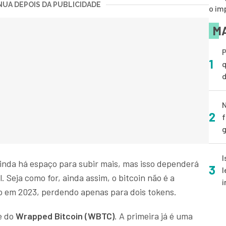
UA DEPOIS DA PUBLICIDADE
o im
MA
P
1
q
d
N
2
f
g
I
ainda há espaço para subir mais, mas isso dependerá
3
l
 Seja como for, ainda assim, o bitcoin não é a
i
o em 2023, perdendo apenas para dois tokens.
e do
Wrapped Bitcoin (WBTC)
. A primeira já é uma