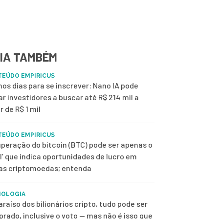
IA TAMBÉM
EÚDO EMPIRICUS
mos dias para se inscrever: Nano IA pode
ar investidores a buscar até R$ 214 mil a
r de R$ 1 mil
EÚDO EMPIRICUS
peração do bitcoin (BTC) pode ser apenas o
ol’ que indica oportunidades de lucro em
as criptomoedas; entenda
NOLOGIA
araíso dos bilionários cripto, tudo pode ser
rado, inclusive o voto — mas não é isso que