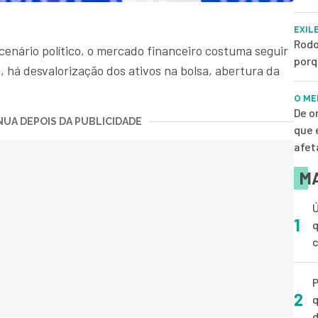
EXIL
Rodo
cenário político, o mercado financeiro costuma seguir
porq
o, há desvalorização dos ativos na bolsa, abertura da
O ME
De o
UA DEPOIS DA PUBLICIDADE
que 
afet
MA
Ú
1
q
P
2
q
d