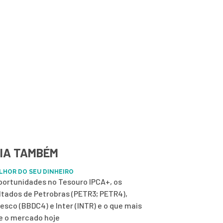
IA TAMBÉM
LHOR DO SEU DINHEIRO
portunidades no Tesouro IPCA+, os
ltados de Petrobras (PETR3; PETR4),
esco (BBDC4) e Inter (INTR) e o que mais
 o mercado hoje