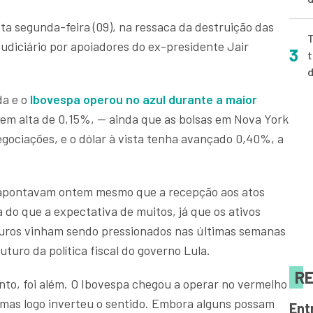
ta segunda-feira (09), na ressaca da destruição das
T
Judiciário por apoiadores do ex-presidente Jair
3
t
da e o
Ibovespa operou no azul durante a maior
 em alta de 0,15%, — ainda que as bolsas em Nova York
gociações, e o dólar à vista tenha avançado 0,40%, a
 apontavam ontem mesmo que a recepção aos atos
a do que a expectativa de muitos, já que os ativos
juros vinham sendo pressionados nas últimas semanas
uturo da política fiscal do governo Lula.
RE
nto, foi além. O Ibovespa chegou a operar no vermelho
, mas logo inverteu o sentido. Embora alguns possam
Ent