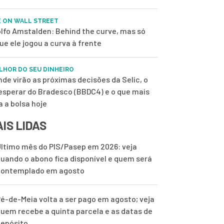
E ON WALL STREET
lfo Amstalden: Behind the curve, mas só
ue ele jogou a curva à frente
LHOR DO SEU DINHEIRO
nde virão as próximas decisões da Selic, o
esperar do Bradesco (BBDC4) e o que mais
a a bolsa hoje
IS LIDAS
ltimo mês do PIS/Pasep em 2026: veja
uando o abono fica disponível e quem será
contemplado em agosto
é-de-Meia volta a ser pago em agosto; veja
uem recebe a quinta parcela e as datas de
epósito