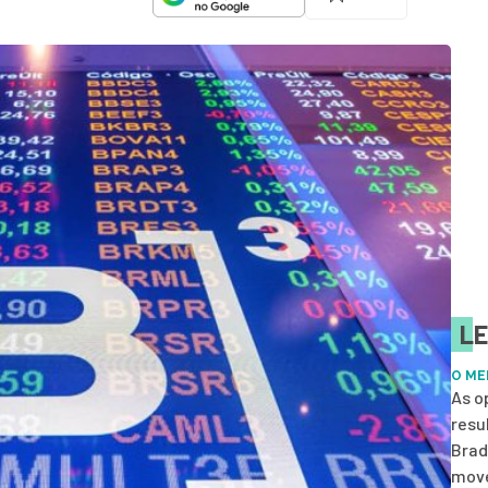
LE
O ME
As o
resu
Brad
move