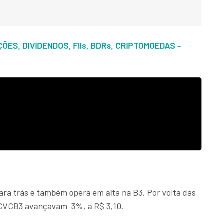
ES, DIVIDENDOS, FIIs, BDRs, CRIPTOMOEDAS -
a
ara trás e também opera em alta na B3. Por volta das
is CVCB3 avançavam 3%, a R$ 3,10.