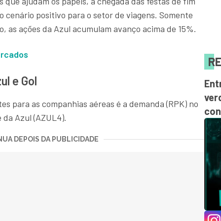
s que ajudam os papéis, a chegada das festas de fim
 o cenário positivo para o setor de viagens. Somente
ro, as ações da Azul acumulam avanço acima de 15%.
ercados
RE
ul e Gol
Ent
ver
tes para as companhias aéreas é a demanda (RPK) no
con
é da Azul (AZUL4).
UA DEPOIS DA PUBLICIDADE