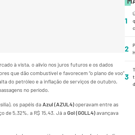
MA
Ú
1
q
P
2
H
cado à vista, o alívio nos juros futuros e os dados
T
ores que dão combustível e favorecem “o plano de voo”
3
t
lta do petróleo e a inflação de serviços de outubro,
passagens no período.
ília), os papéis da
Azul (AZUL4)
operavam entre as
ço de 5,32%, a R$ 15,43. Já a
Gol (GOLL4)
avançava