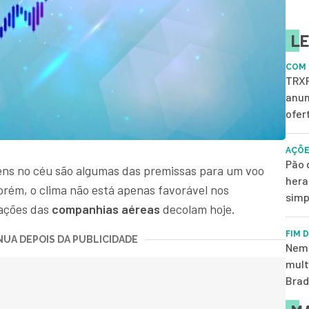
LE
COM 
TRXF
anun
ofer
AÇÕE
Pão 
ns no céu são algumas das premissas para um voo
hera
porém, o clima não está apenas favorável nos
simp
 ações das
companhias aéreas
decolam hoje.
FIM 
UA DEPOIS DA PUBLICIDADE
Nem 
mult
Brad