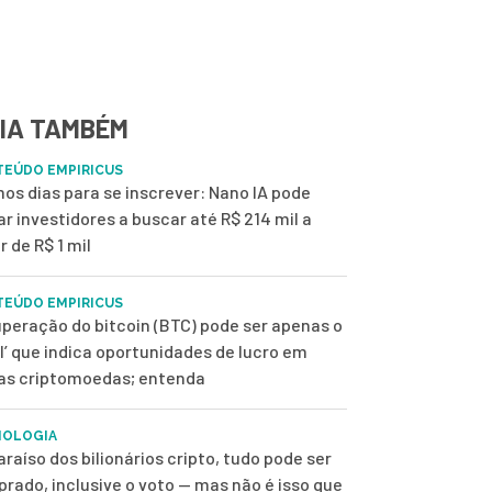
IA TAMBÉM
EÚDO EMPIRICUS
mos dias para se inscrever: Nano IA pode
ar investidores a buscar até R$ 214 mil a
r de R$ 1 mil
EÚDO EMPIRICUS
peração do bitcoin (BTC) pode ser apenas o
ol’ que indica oportunidades de lucro em
as criptomoedas; entenda
NOLOGIA
araíso dos bilionários cripto, tudo pode ser
rado, inclusive o voto — mas não é isso que