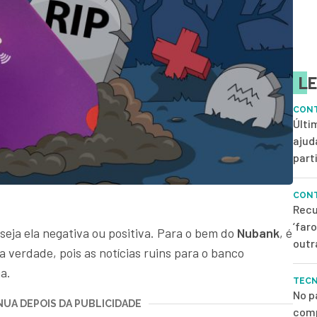
LE
CONT
Últi
ajud
parti
CONT
Recu
‘far
seja ela negativa ou positiva. Para o bem do
Nubank
, é
outr
a verdade, pois as notícias ruins para o banco
a.
TEC
No p
UA DEPOIS DA PUBLICIDADE
comp