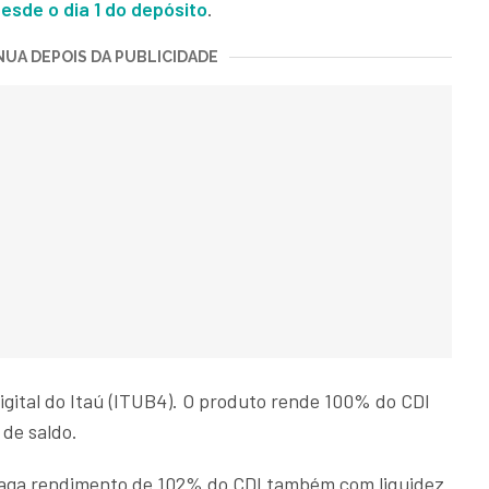
desde o dia 1
do depósito
.
UA DEPOIS DA PUBLICIDADE
digital do Itaú (ITUB4). O produto rende 100% do CDI
 de saldo.
paga rendimento de 102% do CDI também com liquidez