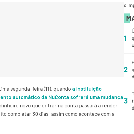
o im
MA
Ú
1
q
P
2
q
d
ima segunda-feira (11), quando
a instituição
T
imento automático da NuConta sofrerá uma mudança
3
t
 o dinheiro novo que entrar na conta passará a render
ito completar 30 dias, assim como acontece com a