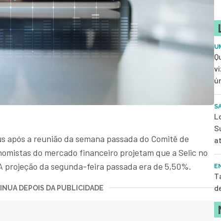
U
Q
v
ú
S
L
S
us após a reunião da semana passada do Comitê de
a
nomistas do mercado financeiro projetam que a Selic no
 A projeção da segunda-feira passada era de 5,50%.
E
Ta
d
NUA DEPOIS DA PUBLICIDADE