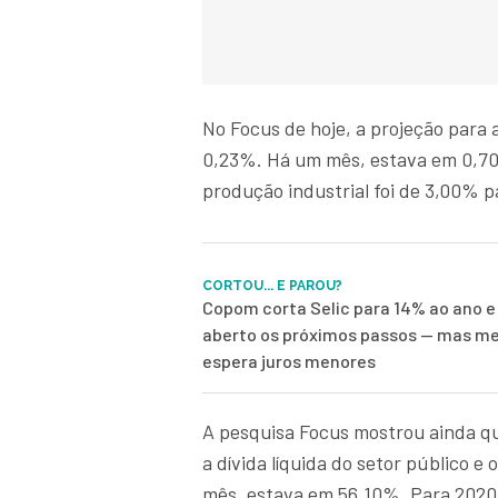
No Focus de hoje, a projeção para 
0,23%. Há um mês, estava em 0,70
produção industrial foi de 3,00% 
CORTOU... E PAROU?
Copom corta Selic para 14% ao ano e
aberto os próximos passos — mas me
espera juros menores
A pesquisa Focus mostrou ainda qu
a dívida líquida do setor público 
mês, estava em 56,10%. Para 2020,