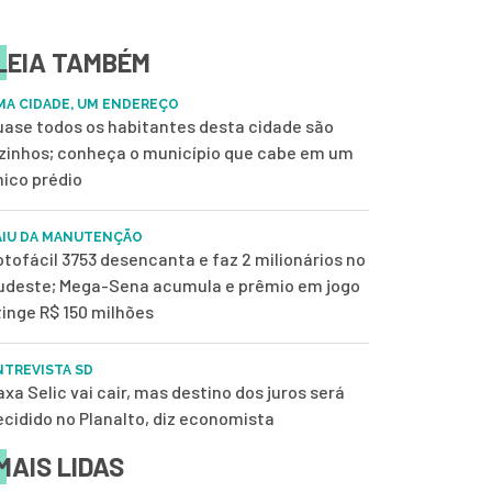
LEIA TAMBÉM
MA CIDADE, UM ENDEREÇO
uase todos os habitantes desta cidade são
izinhos; conheça o município que cabe em um
nico prédio
AIU DA MANUTENÇÃO
otofácil 3753 desencanta e faz 2 milionários no
udeste; Mega-Sena acumula e prêmio em jogo
tinge R$ 150 milhões
NTREVISTA SD
xa Selic vai cair, mas destino dos juros será
ecidido no Planalto, diz economista
MAIS LIDAS