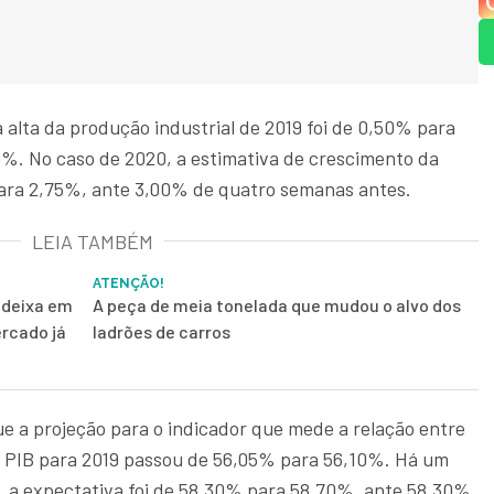
a alta da produção industrial de 2019 foi de 0,50% para
%. No caso de 2020, a estimativa de crescimento da
para 2,75%, ante 3,00% de quatro semanas antes.
LEIA TAMBÉM
ATENÇÃO!
 deixa em
A peça de meia tonelada que mudou o alvo dos
rcado já
ladrões de carros
e a projeção para o indicador que mede a relação entre
e o PIB para 2019 passou de 56,05% para 56,10%. Há um
 a expectativa foi de 58,30% para 58,70%, ante 58,30%