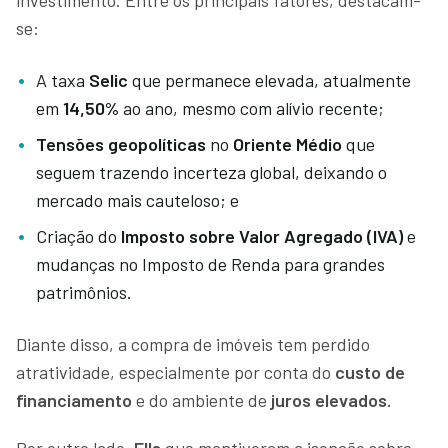
se:
A taxa
Selic
que permanece elevada, atualmente
em
14,50%
ao ano, mesmo com alívio recente;
Tensões geopolíticas
no
Oriente Médio
que
seguem trazendo incerteza global, deixando o
mercado mais cauteloso; e
Criação do
Imposto sobre Valor Agregado (IVA)
e
mudanças no Imposto de Renda para grandes
patrimônios.
Diante disso, a compra de imóveis tem perdido
atratividade, especialmente por conta do
custo de
financiamento
e do ambiente de
juros elevados.
Por outro lado,
FIIs
que mantiveram a isenção sobre