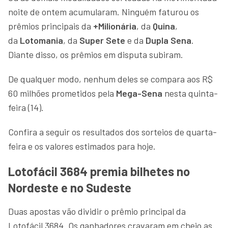
noite de ontem acumularam. Ninguém faturou os
prêmios principais da
+Milionária
, da
Quina
,
da
Lotomania
, da
Super Sete
e da
Dupla Sena
.
Diante disso, os prêmios em disputa subiram.
De qualquer modo, nenhum deles se compara aos R$
60 milhões prometidos pela
Mega-Sena
nesta quinta-
feira (14).
Confira a seguir os resultados dos sorteios de quarta-
feira e os valores estimados para hoje.
Lotofácil 3684 premia bilhetes no
Nordeste e no Sudeste
Duas apostas vão dividir o prêmio principal da
Lotofácil 3684. Os ganhadores cravaram em cheio as