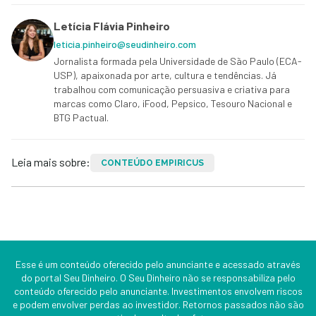
Letícia Flávia Pinheiro
leticia.pinheiro@seudinheiro.com
Jornalista formada pela Universidade de São Paulo (ECA-
USP), apaixonada por arte, cultura e tendências. Já
trabalhou com comunicação persuasiva e criativa para
marcas como Claro, iFood, Pepsico, Tesouro Nacional e
BTG Pactual.
Leia mais sobre:
CONTEÚDO EMPIRICUS
Esse é um conteúdo oferecido pelo anunciante e acessado através
do portal Seu Dinheiro. O Seu Dinheiro não se responsabiliza pelo
conteúdo oferecido pelo anunciante. Investimentos envolvem riscos
e podem envolver perdas ao investidor. Retornos passados não são