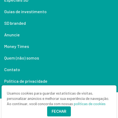
Guias de investimento
SD branded
Anuncie
Money Times
Quem (não) somos
Contato
Política de privacidade
Lifestyle
Usamos cookies para guardar estatísticas de visitas,
personalizar anúncios e melhorar sua experiência de navegação.
Ao continuar, você concorda com nossas
políticas de cookies
Copyright © 2026 Seu Dinheiro. Todos os direitos reservados.
FECHAR
CNPJ: 33.523.405/0001-63