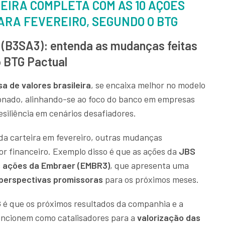
TEIRA COMPLETA COM AS 10 AÇÕES
RA FEVEREIRO, SEGUNDO O BTG
3 (B3SA3): entenda as mudanças feitas
do BTG Pactual
sa de valores brasileira
, se encaixa melhor no modelo
ionado, alinhando-se ao foco do banco em empresas
esiliência em cenários desafiadores.
 da carteira em fevereiro, outras mudanças
r financeiro. Exemplo disso é que as ações da
JBS
s ações da Embraer (EMBR3)
, que apresenta uma
 perspectivas promissoras
para os próximos meses.
G é que os próximos resultados da companhia e a
uncionem como catalisadores para a
valorização das