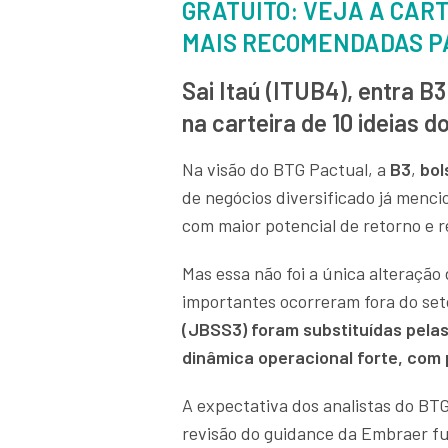
GRATUITO: VEJA A CAR
MAIS RECOMENDADAS PA
Sai Itaú (ITUB4), entra B
na carteira de 10 ideias 
Na visão do BTG Pactual, a
B3
,
bol
de negócios diversificado já menc
com maior potencial de retorno e r
Mas essa não foi a única alteração
importantes ocorreram fora do seto
(JBSS3) foram substituídas pela
dinâmica operacional forte, com
A expectativa dos analistas do BT
revisão do guidance da Embraer f