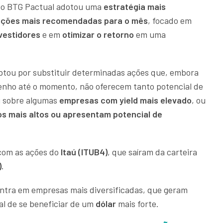
 o BTG Pactual
adotou uma
estratégia mais
 ações mais recomendadas para o mês
, focado em
nvestidores
e em
otimizar o retorno
em uma
ptou por substituir determinadas ações que, embora
ho até o momento, não oferecem tanto potencial de
i sobre algumas
empresas com yield mais elevado
, ou
s mais altos ou apresentam potencial de
com as ações do
Itaú (ITUB4)
, que saíram da carteira
)
.
entra em empresas mais diversificadas, que geram
al de se beneficiar de um
dólar
mais forte.