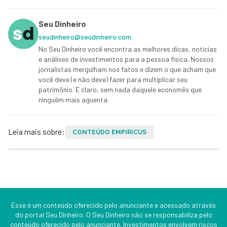
Seu Dinheiro
seudinheiro@seudinheiro.com
No Seu Dinheiro você encontra as melhores dicas, notícias
e análises de investimentos para a pessoa física. Nossos
jornalistas mergulham nos fatos e dizem o que acham que
você deve (e não deve) fazer para multiplicar seu
patrimônio. E claro, sem nada daquele economês que
ninguém mais aguenta.
Leia mais sobre:
CONTEÚDO EMPIRICUS
Esse é um conteúdo oferecido pelo anunciante e acessado através
do portal Seu Dinheiro. O Seu Dinheiro não se responsabiliza pelo
conteúdo oferecido pelo anunciante. Investimentos envolvem riscos