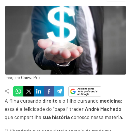
Imagem: Canva Pro
A filha cursando
direito
e o filho cursando
medicina
:
essa é a felicidade do “papai” trader
André Machado
,
que compartilha
sua história
conosco nessa matéria.
“A
liberdade
que conquistei por meio do trade me