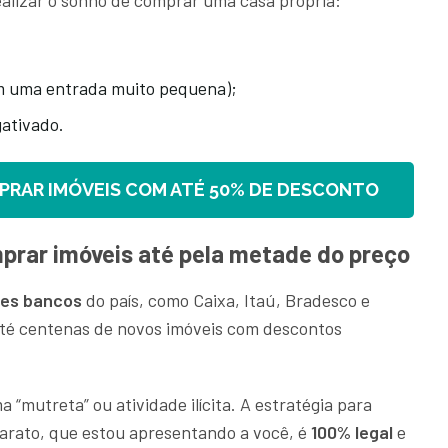
ealizar o sonho de comprar uma casa própria:
m uma entrada muito pequena);
gativado.
RAR IMÓVEIS COM ATÉ 50% DE DESCONTO
prar imóveis até pela metade do preço
res bancos
do país, como Caixa, Itaú, Bradesco e
té centenas de novos imóveis com descontos
“mutreta” ou atividade ilícita. A estratégia para
arato, que estou apresentando a você, é
100% legal
e