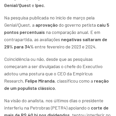
Genial/Quest
e
Ipec
.
Na pesquisa publicada no início de março pela
Genial/Quest, a
aprovação
do governo petista
caiu 5
pontos percentuais
na comparação anual. E em
contrapartida, as avaliações
negativas saltaram de
29% para 34%
entre fevereiro de 2023 e 2024.
Coincidência ou não, desde que as pesquisas
começaram a ser divulgadas o chefe do Executivo
adotou uma postura que o CEO da Empiricus
Research,
Felipe Miranda
, classificou como a
reação
de um populista clássico
.
Na visão do analista, nos últimos dias o presidente
interferiu na Petrobras (PETR4) apoiando o
corte de
mais de R$ 40 bi nos dividendos
, tentou interferir no