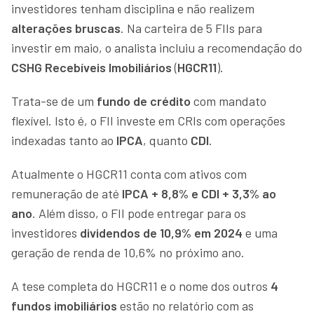
investidores tenham disciplina e não realizem
alterações bruscas
. Na carteira de 5 FIIs para
investir em maio, o analista incluiu a recomendação do
CSHG Recebíveis Imobiliários
(
HGCR11
).
Trata-se de um
fundo de crédito
com mandato
flexível. Isto é, o FII investe em CRIs com operações
indexadas tanto ao
IPCA
, quanto
CDI
.
Atualmente o HGCR11 conta com ativos com
remuneração de até
IPCA + 8,8% e CDI + 3,3% ao
ano
. Além disso, o FII pode entregar para os
investidores
dividendos de 10,9% em 2024
e uma
geração de renda de 10,6% no próximo ano.
A tese completa do HGCR11 e o nome dos outros
4
fundos imobiliários
estão no relatório com as