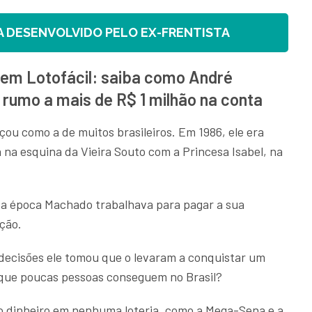
 DESENVOLVIDO PELO EX-FRENTISTA
em Lotofácil: saiba como André
rumo a mais de R$ 1 milhão na conta
ou como a de muitos brasileiros. Em 1986, ele era
a na esquina da Vieira Souto com a Princesa Isabel, na
sa época Machado trabalhava para pagar a sua
ação.
 decisões ele tomou que o levaram a conquistar um
que poucas pessoas conseguem no Brasil?
do dinheiro em nenhuma loteria, como a Mega-Sena e a