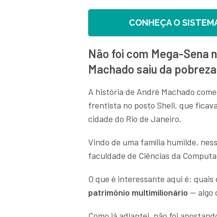
CONHEÇA O SISTEMA
Não foi com Mega-Sena n
Machado saiu da pobreza 
A história de André Machado começ
frentista no posto Shell, que ficav
cidade do Rio de Janeiro.
Vindo de uma família humilde, nes
faculdade de Ciências da Comput
O que é interessante aqui é: quais
patrimônio multimilionário
— algo 
Como já adiantei, não foi apostan