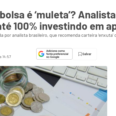
 bolsa é ‘muleta’? Analist
até 100% investindo em a
a por analista brasileiro, que recomenda carteira ‘enxuta’
Salvar
s 14:57