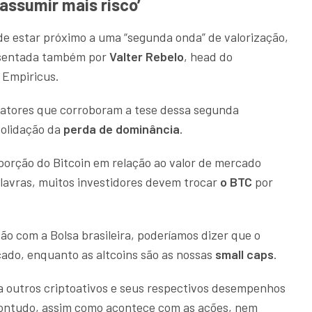
assumir mais risco’
de estar próximo a uma “segunda onda” de valorização,
resentada também por
Valter Rebelo
, head do
 Empiricus.
fatores que corroboram a tese dessa segunda
solidação da
perda de dominância
.
roporção do Bitcoin em relação ao valor de mercado
lavras, muitos investidores devem trocar
o BTC
por
o com a Bolsa brasileira, poderíamos dizer que o
cado, enquanto as altcoins são as nossas
small caps
.
a outros criptoativos e seus respectivos desempenhos
ontudo, assim como acontece com as ações, nem