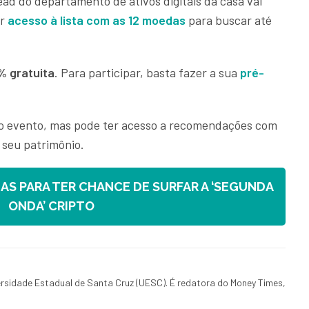
head do departamento de ativos digitais da casa vai
er
acesso à lista com as 12 moedas
para buscar até
% gratuita
. Para participar, basta fazer a sua
pré-
ao evento, mas pode ter acesso a recomendações com
o seu patrimônio.
S PARA TER CHANCE DE SURFAR A ‘SEGUNDA
ONDA’ CRIPTO
rsidade Estadual de Santa Cruz (UESC). É redatora do Money Times,