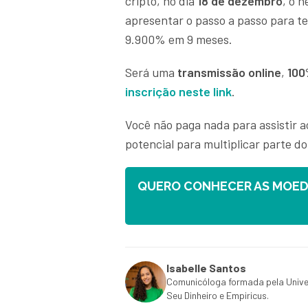
cripto, no dia
18 de dezembro
, o 
apresentar o passo a passo para t
9.900% em 9 meses.
Será uma
transmissão online
,
100
inscrição neste link
.
Você não paga nada para assistir 
potencial para multiplicar parte d
QUERO CONHECER AS MOEDA
Isabelle Santos
Comunicóloga formada pela Unive
Seu Dinheiro e Empiricus.