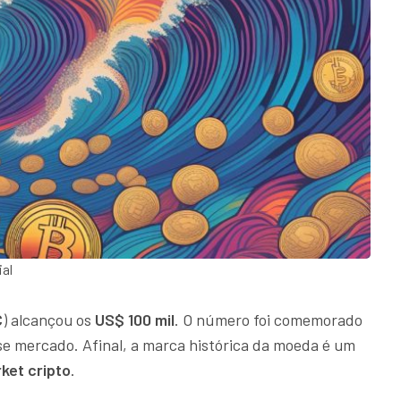
ial
C
) alcançou os
US$ 100 mil
. O número foi comemorado
se mercado. Afinal, a marca histórica da moeda é um
ket cripto
.