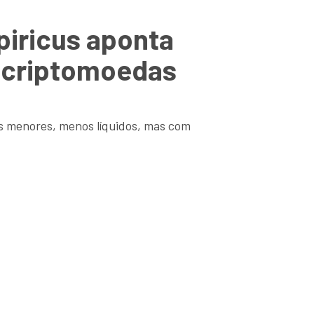
piricus aponta
e criptomoedas
os menores, menos líquidos, mas com