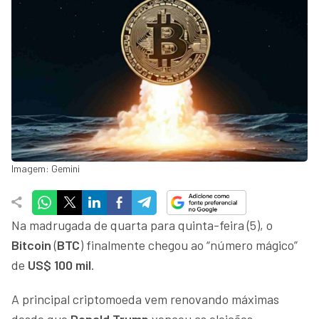
Imagem: Gemini
Na madrugada de quarta para quinta-feira (5), o
Bitcoin
(
BTC
)
finalmente chegou ao “número mágico”
de
US$ 100 mil
.
A principal criptomoeda vem renovando máximas
desde que
Donald Trump
venceu as eleições