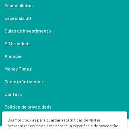
Especialistas
Especiais SD
Guias de investimento
SD branded
Anuncie
Money Times
Quem (não) somos
Contato
Política de privacidade
Lifestyle
Usamos cookies para guardar estatísticas de visitas,
personalizar anúncios e melhorar sua experiência de navegação.