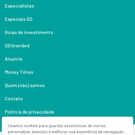
Especialistas
Especiais SD
Guias de investimento
SD branded
Anuncie
Money Times
Quem (não) somos
Contato
Política de privacidade
Lifestyle
Usamos cookies para guardar estatísticas de visitas,
personalizar anúncios e melhorar sua experiência de navegação.