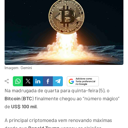
Imagem: Gemini
Na madrugada de quarta para quinta-feira (5), o
Bitcoin
(
BTC
)
finalmente chegou ao “número mágico”
de
US$ 100 mil
.
A principal criptomoeda vem renovando máximas
desde que
Donald Trump
venceu as eleições