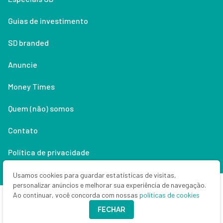
Guias de investimento
SD branded
Anuncie
Money Times
Quem (não) somos
Contato
Política de privacidade
Lifestyle
Usamos cookies para guardar estatísticas de visitas,
personalizar anúncios e melhorar sua experiência de navegação.
Ao continuar, você concorda com nossas
políticas de cookies
Copyright © 2026 Seu Dinheiro. Todos os direitos reservados.
FECHAR
CNPJ: 33.523.405/0001-63