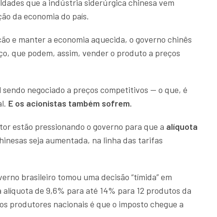
uldades que a indústria siderúrgica chinesa vem
ção da economia do país.
ação e manter a economia aquecida, o governo chinês
ço, que podem, assim, vender o produto a preços
l sendo negociado a preços competitivos — o que, é
al.
E os acionistas também sofrem.
etor estão pressionando o governo para que a
alíquota
inesas seja aumentada, na linha das tarifas
erno brasileiro tomou uma decisão “tímida” em
a alíquota de 9,6% para até 14% para 12 produtos da
dos produtores nacionais é que o imposto chegue a