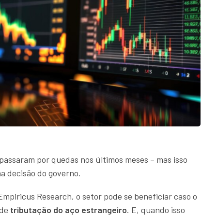
passaram por quedas nos últimos meses – mas isso
a decisão do governo.
Empiricus Research, o setor pode se beneficiar caso o
 de
tributação do aço estrangeiro
. E, quando isso