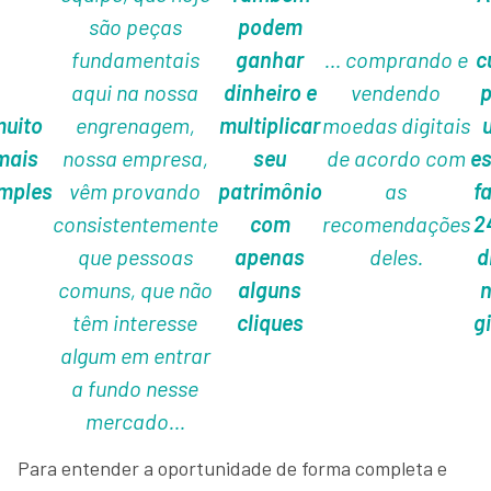
são peças
podem
fundamentais
ganhar
… comprando e
c
aqui na nossa
dinheiro e
vendendo
p
uito
engrenagem,
multiplicar
moedas digitais
mais
nossa empresa,
seu
de acordo com
es
mples
vêm provando
patrimônio
as
f
consistentemente
com
recomendações
2
que pessoas
apenas
deles.
d
comuns, que não
alguns
n
têm interesse
cliques
g
algum em entrar
a fundo nesse
mercado…
Para entender a oportunidade de forma completa e