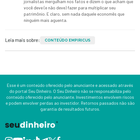
jornalistas mergulham nos fatos e dizem o que acham que
você deve (e não deve) fazer para multiplicar seu
patrimônio. E claro, sem nada daquele economês que
ninguém mais aguenta.
Leia mais sobre:
CONTEÚDO EMPIRICUS
Esse é um conteúdo oferecido pelo anunciante e acessado através
do portal Seu Dinheiro. O Seu Dinheiro não se responsabiliza pelo
conteúdo oferecido pelo anunciante. Investimentos envolvem riscos
e podem envolver perdas ao investidor. Retornos passados não são
garantia de resultados futuros.