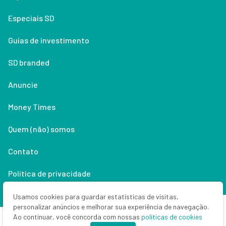
Especiais SD
Guias de investimento
SD branded
Anuncie
Money Times
Quem (não) somos
Contato
Política de privacidade
Lifestyle
Usamos cookies para guardar estatísticas de visitas,
personalizar anúncios e melhorar sua experiência de navegação.
Ao continuar, você concorda com nossas
políticas de cookies