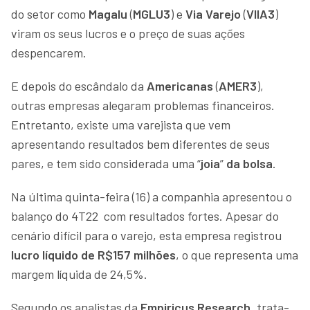
do setor como
Magalu
(
MGLU3
) e
Via Varejo
(
VIIA3
)
viram os seus lucros e o preço de suas ações
despencarem.
E depois do escândalo da
Americanas
(
AMER3
),
outras empresas alegaram problemas financeiros.
Entretanto, existe uma varejista que vem
apresentando resultados bem diferentes de seus
pares, e tem sido considerada uma “
joia
”
da bolsa
.
Na última quinta-feira (16) a companhia apresentou o
balanço do 4T22 com resultados fortes. Apesar do
cenário difícil para o varejo, esta empresa registrou
lucro líquido de R$157 milhões
, o que representa uma
margem líquida de 24,5%.
Segundo os analistas da
Empiricus Research
, trata-