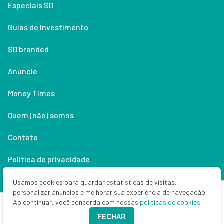
Especiais SD
Guias de investimento
SD branded
Anuncie
Money Times
Quem (não) somos
Contato
Política de privacidade
Lifestyle
Usamos cookies para guardar estatísticas de visitas,
personalizar anúncios e melhorar sua experiência de navegação.
Ao continuar, você concorda com nossas
políticas de cookies
Copyright © 2026 Seu Dinheiro. Todos os direitos reservados.
FECHAR