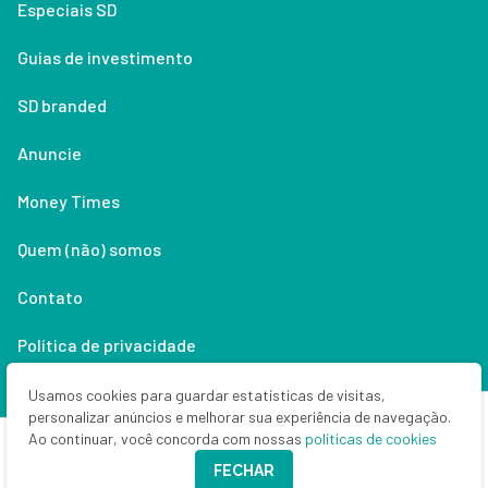
Especiais SD
Guias de investimento
SD branded
Anuncie
Money Times
Quem (não) somos
Contato
Política de privacidade
Lifestyle
Usamos cookies para guardar estatísticas de visitas,
personalizar anúncios e melhorar sua experiência de navegação.
Ao continuar, você concorda com nossas
políticas de cookies
Copyright © 2026 Seu Dinheiro. Todos os direitos reservados.
FECHAR