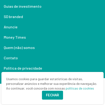
Guias de investimento
SD branded
Anuncie
Money Times
Quem (não) somos
Contato
Política de privacidade
Lifestyle
Usamos cookies para guardar estatísticas de visitas,
personalizar anúncios e melhorar sua experiência de navegação.
Ao continuar, você concorda com nossas
políticas de cookies
Copyright © 2026 Seu Dinheiro. Todos os direitos reservados.
FECHAR
CNPJ: 33.523.405/0001-63