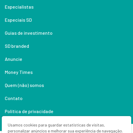
Especialistas
Especiais SD
Guias de investimento
SD branded
Anuncie
Money Times
Quem (não) somos
Contato
Política de privacidade
Lifestyle
Usamos cookies para guardar estatísticas de visitas,
personalizar anúncios e melhorar sua experiência de navegação.