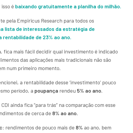
 isso é
baixando
gratuitamente
a planilha do milhão.
nte pela Empiricus Research para todos os
a lista de interessados da estratégia de
ma
rentabilidade de 23% ao ano
.
, fica mais fácil decidir qual investimento é indicado
imentos das aplicações mais tradicionais não são
cem num primeiro momento.
ionei, a rentabilidade desse ‘investimento’ pouco
esmo período, a
poupança
rendeu
5% ao ano
.
I ainda fica “para trás” na comparação com esse
endimentos de cerca de
8% ao ano.
c
: rendimentos de pouco mais de
8%
ao ano, bem