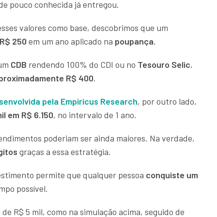
de pouco conhecida já entregou.
esses valores como base, descobrimos que um
a R$ 250
em um ano aplicado na
poupança.
 um
CDB
rendendo 100% do CDI ou no
Tesouro Selic
,
aproximadamente R$ 400
.
senvolvida pela Empiricus Research
, por outro lado,
il em R$ 6.150
, no intervalo de 1 ano.
endimentos poderiam ser ainda maiores. Na verdade,
gitos
graças a essa estratégia.
vestimento permite que qualquer pessoa
conquiste um
po possível.
 de R$ 5 mil, como na simulação acima, seguido de