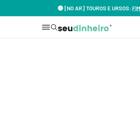
🔴 [NO AR] TOUROS E URSOS:
FI