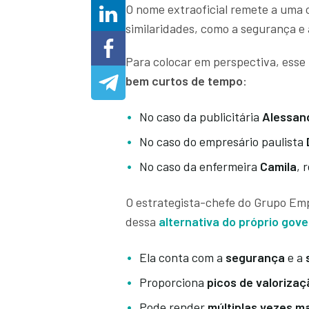
O nome extraoficial remete a uma c
similaridades, como a segurança e 
Para colocar em perspectiva, esse
bem curtos de tempo
:
No caso da publicitária
Alessan
No caso do empresário paulista
No caso da enfermeira
Camila
, 
O estrategista-chefe do Grupo Em
dessa
alternativa do próprio gov
Ela conta com a
segurança
e a
Proporciona
picos de valorizaç
Pode render
múltiplas vezes m