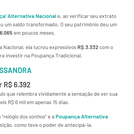
a’ Alternativa Nacional
e, ao verificar seu extrato
iu um saldo transformado. O seu patrimônio deu um
16.065
em poucos meses.
a Nacional, ela lucrou expressivos
R$ 3.332
com o
ra investir na Poupança Tradicional.
ESSANDRA
r R$ 6.392
lo que relembra vividamente a sensação de ver sua
is R$ 6 mil em apenas 15 dias.
 “relógio dos sonhos” e a
Poupança Alternativa
isição, como teve o poder de antecipá-la.