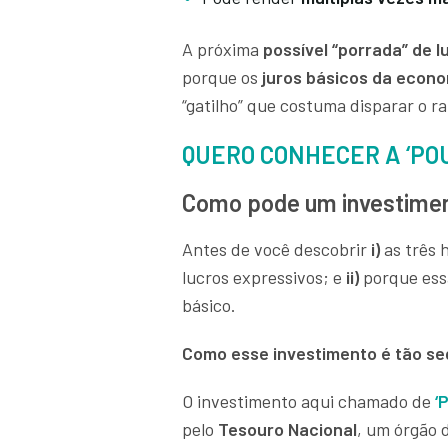
A próxima
possível “porrada” de l
porque os
juros básicos da econ
“gatilho” que costuma disparar o ral
QUERO CONHECER A ‘PO
Como pode um investimen
Antes de você descobrir
i)
as três 
lucros expressivos; e
ii)
porque essa
básico.
Como esse investimento é tão s
O investimento aqui chamado de
‘
P
pelo
Tesouro Nacional
, um órgão 