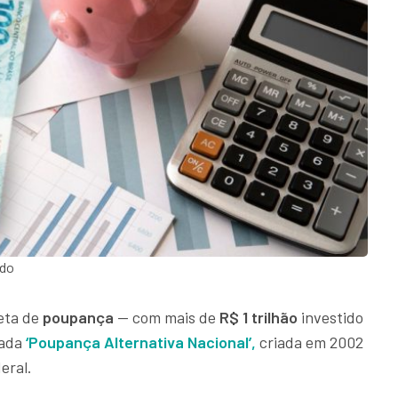
edo
eta de
poupança
— com mais de
R$ 1 trilhão
investido
mada
‘Poupança Alternativa Nacional’,
criada em 2002
eral.