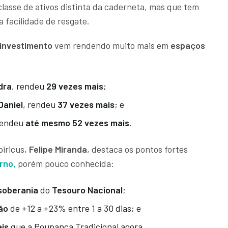
lasse de ativos distinta da caderneta, mas que tem
a facilidade de resgate.
investimento
vem rendendo muito mais em
espaços
dra
, rendeu
29 vezes mais
;
Daniel
, rendeu
37 vezes mais
; e
rendeu
até mesmo 52 vezes mais
.
piricus,
Felipe Miranda
, destaca os pontos fortes
erno
,
porém pouco conhecida:
soberania
do
Tesouro Nacional
;
ão
de +12 a +23% entre 1 a 30 dias; e
ais
que a Poupança Tradicional agora.