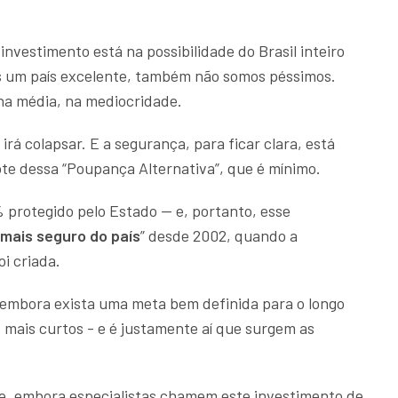
 investimento está na possibilidade do Brasil inteiro
s um país excelente, também não somos péssimos.
na média, na mediocridade.
 irá colapsar. E a segurança, para ficar clara, está
lote dessa “Poupança Alternativa”, que é mínimo.
 protegido pelo Estado — e, portanto, esse
mais seguro do país
” desde 2002, quando a
oi criada.
, embora exista uma meta bem definida para o longo
s mais curtos - e é justamente aí que surgem as
, embora especialistas chamem este investimento de