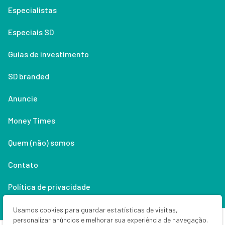
Especialistas
Especiais SD
Guias de investimento
SD branded
Anuncie
Money Times
Quem (não) somos
Contato
Política de privacidade
Lifestyle
Usamos cookies para guardar estatísticas de visitas,
personalizar anúncios e melhorar sua experiência de navegação.