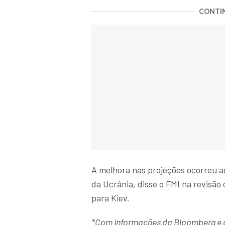
CONTIN
A melhora nas projeções ocorreu ao
da Ucrânia, disse o FMI na revisã
para Kiev.
*Com informações da Bloomberg e d