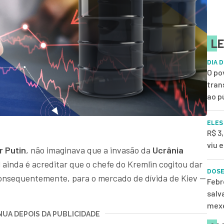
LE
DIA 
O po
tran
ao p
ELES
R$ 3,
viu 
r Putin
, não imaginava que a invasão da
Ucrânia
l ainda é acreditar que o chefe do Kremlin cogitou dar
DOSE
consequentemente, para o mercado de dívida de Kiev —
Febr
salv
mexe
UA DEPOIS DA PUBLICIDADE