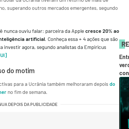
ano, superando outros mercados emergentes, segundo
ê nunca ouviu falar:
parceira da Apple
cresce 20% ao
teligência artificial
. Conheça essa + 4 ações que são
RE
 investir agora, segundo analistas da Empiricus
UI]
Ent
ver
so do motim
con
ectivas para a Ucrânia também melhoraram depois
do
ner
no fim de semana.
UA DEPOIS DA PUBLICIDADE