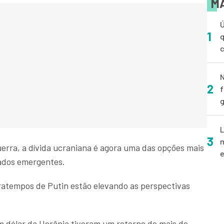
MA
Ú
1
q
N
2
f
g
L
3
m
uerra, a dívida ucraniana é agora uma das opções mais
e
ados emergentes.
tratempos de Putin estão elevando as perspectivas
em dólar da Ucrânia tiveram um retorno de mais de