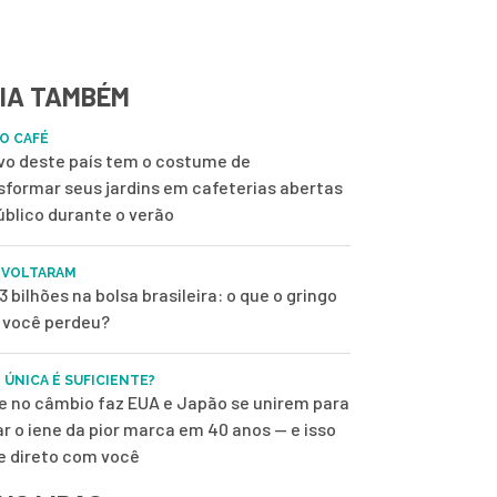
IA TAMBÉM
DO CAFÉ
vo deste país tem o costume de
sformar seus jardins em cafeterias abertas
úblico durante o verão
 VOLTARAM
3 bilhões na bolsa brasileira: o que o gringo
e você perdeu?
 ÚNICA É SUFICIENTE?
e no câmbio faz EUA e Japão se unirem para
ar o iene da pior marca em 40 anos — e isso
 direto com você