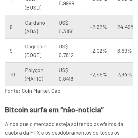
0,9999
(BUSD)
Cardano
US$
8
-2,62%
24,49%
(ADA)
0,3156
Dogecoin
US$
9
-2,02%
6,69%
(DOGE)
0,7612
Polygon
US$
10
-2,49%
7,94%
(MATIC)
0,8418
Fonte: Coin Market Cap
Bitcoin surfa em “não-notícia”
Ainda que o mercado esteja sofrendo os efeitos da
quebra da FTX e os desdobramentos de todos os