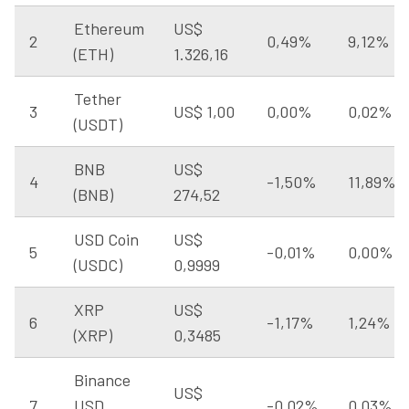
Ethereum
US$
2
0,49%
9,12%
(ETH)
1.326,16
Tether
3
US$ 1,00
0,00%
0,02%
(USDT)
BNB
US$
4
-1,50%
11,89%
(BNB)
274,52
USD Coin
US$
5
-0,01%
0,00%
(USDC)
0,9999
XRP
US$
6
-1,17%
1,24%
(XRP)
0,3485
Binance
US$
7
USD
-0,02%
0,03%