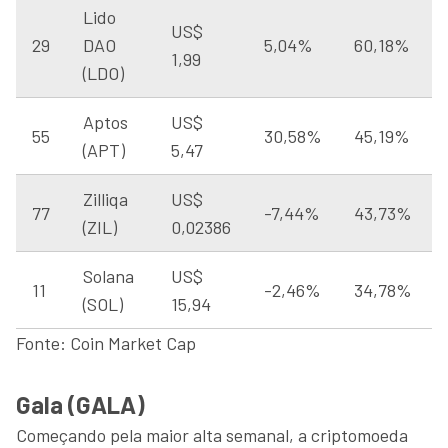
Lido
US$
29
DAO
5,04%
60,18%
1,99
(LDO)
Aptos
US$
55
30,58%
45,19%
(APT)
5,47
Zilliqa
US$
77
-7,44%
43,73%
(ZIL)
0,02386
Solana
US$
11
-2,46%
34,78%
(SOL)
15,94
Fonte: Coin Market Cap
Gala (GALA)
Começando pela maior alta semanal, a criptomoeda