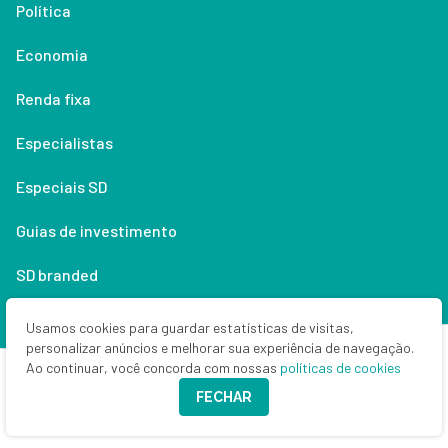
Política
Economia
Renda fixa
Especialistas
Especiais SD
Guias de investimento
SD branded
Anuncie
Usamos cookies para guardar estatísticas de visitas,
personalizar anúncios e melhorar sua experiência de navegação.
Money Times
Ao continuar, você concorda com nossas
políticas de cookies
FECHAR
Quem (não) somos